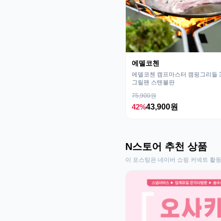
에델코첸
에델코첸 캠프마스터 캠핑그리들 32
그릴팬 스텐불판
75,900원
42%
43,900원
N스토어 추천 상품
이 포스팅은 네이버 쇼핑 커넥트 활