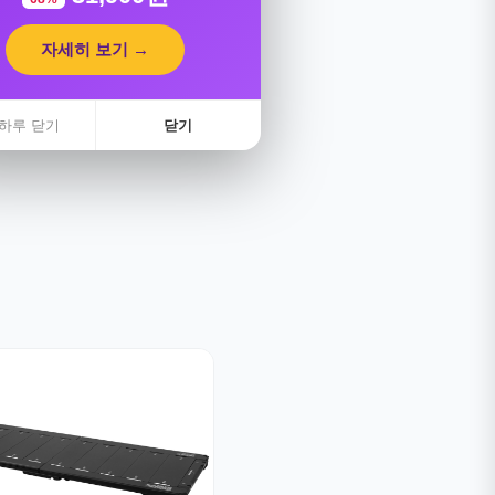
자세히 보기 →
하루 닫기
닫기