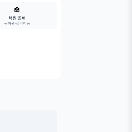
🏫
학원 콜밴
등하원·정기이동