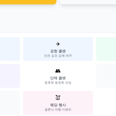
✈️
공항 콜밴
일
인천·김포·김해·제주
👥
단체 콜밴
동호회·동창회·모임
💒
웨딩·행사
결혼식·여행·이벤트