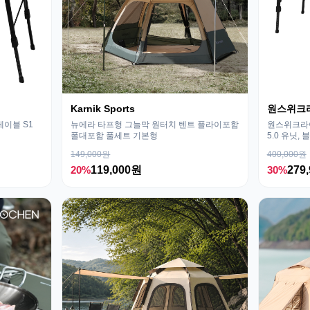
Karnik Sports
원스위크
테이블 S1
뉴에라 타프형 그늘막 원터치 텐트 플라이포함
원스위크라이
폴대포함 풀세트 기본형
5.0 유닛, 
149,000원
400,000원
20%
119,000원
30%
279