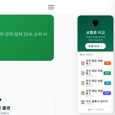
🛡️
보험료 비교
약·견적·업체 안내, 순위 비
자동차보험 최저가
무료 비교견적
무료 비교 →
협력 파트너
전국 웨딩 박람
💒
회 1
HOT
결혼/웨딩
전국 웨딩 박람
💒
회 2
NEW
결혼/웨딩
전국 웨딩 박람
💒
회 3
추천
결혼/웨딩
전국 웨딩 박람
💒
회 4
FREE
결혼/웨딩

우리 결혼식 준비의
💒
결혼/웨딩
변 콜밴
협력 / 기타문의
어디서나