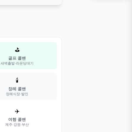
⛳
골프 콜밴
새벽출발·라운딩대기
🕯️
장례 콜밴
장례식장·발인
✈️
여행 콜밴
제주·강원·부산