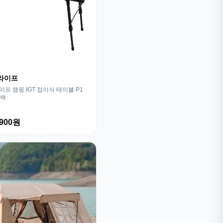
라이프
프 캠핑 IGT 접이식 테이블 P1
블랙
,900원