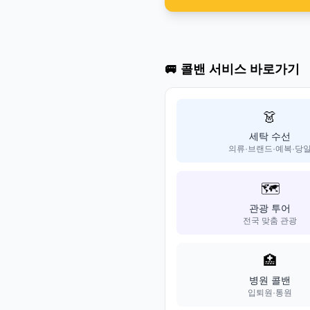
🚐 콜밴 서비스 바로가기
👗
세탁 수선
의류·브랜드·예복·당
🗺️
관광 투어
전국 맞춤 관광
🏥
병원 콜밴
입퇴원·통원