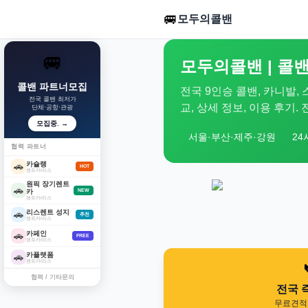
🚐
모두의콜밴
🚐
모두의콜밴 | 콜밴
콜밴 파트너모집
전국 9인승 콜밴, 카니발,
전국 콜밴 최저가
교, 상세 정보, 이용 후기
단체·공항·관광
모집중. →
서울·부산·제주·강원
24
협력 파트너
카슐랭
🚗
HOT
렌트카/리스
원픽 장기렌트
🚗
카
NEW
렌트카/리스
리스렌트 성지
🚗
추천
렌트카/리스
카페인
🚗
FREE
렌트카/리스
카플랫폼
🚗
렌트카/리스
협력 / 기타문의
전국 
무료견적 