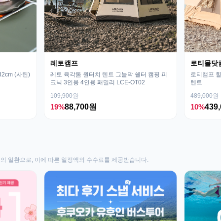
레토캠프
로티몰닷
cm (사틴)
레토 육각돔 원터치 텐트 그늘막 쉘터 캠핑 피
로티캠프 힐
크닉 3인용 4인용 패밀리 LCE-OT02
텐트
109,900원
489,000원
19%
88,700원
10%
439
동의 일환으로, 이에 따른 일정액의 수수료를 제공받습니다.